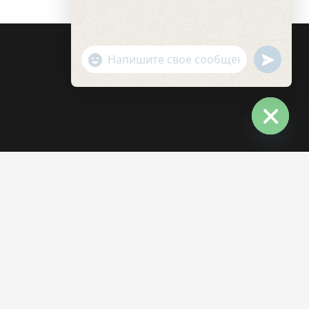
undefin
"+chaty_settings.lang.emoji_picker+"
WhatsApp
Message
Hide
chaty