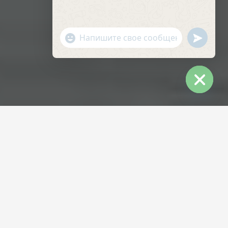
undefin
"+chaty_settings.lang.emoji_picker+"
WhatsApp
Message
Hide
chaty