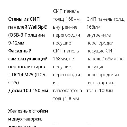
СИП панель
Стены из СИП
толщ. 168мм,
СИП панель толщ.
панелей WallSip®
внутренние
168мм,
(OSB-3 Толщина
перегородки
внутренние
9-12мм,
несущие
перегородки
Фасадный
СИП панель
несущие СИП
самозатухающий
168мм, не
панель 168мм, не
пенополистирол
несущие
несущие
ППС14 М25 (ПСБ-
перегородки
перегородки из
С 25)
из
гипсокартона
Доски 100-150 мм
гипсокартона
толщ. 100мм
толщ 100мм
Железные стойки
и двухтаворки,
---
---
для ипотеки