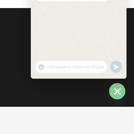
undefin
"+chaty_settings.lang.emoji_picker+"
WhatsApp
Message
Hide
chaty