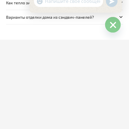
undefin
"+chaty_settings.lang.emoji_picker+"
Как тепло зимой в доме из СИП панелей?
WhatsApp
Message
Варианты отделки дома из сэндвич-панелей?
Hide
chaty