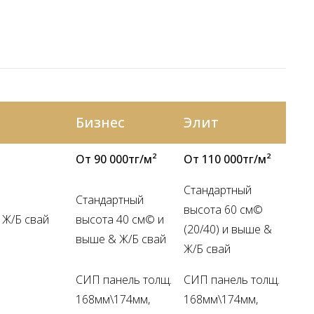
Бизнес
Элит
От 90 000тг/м²
От 110 000тг/м²
Стандартный
Стандартный
высота 60 см©
 Ж/Б свай
высота 40 см© и
(20/40) и выше &
выше & Ж/Б свай
Ж/Б свай
СИП панель толщ.
СИП панель толщ.
168мм\174мм,
168мм\174мм,