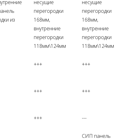
нутренние
несущие
несущие
панель
перегородки
перегородки
дки из
168мм,
168мм,
внутренние
внутренние
перегородки
перегородки
118мм\124мм
118мм\124мм
+++
+++
+++
+++
+++
---
СИП панель