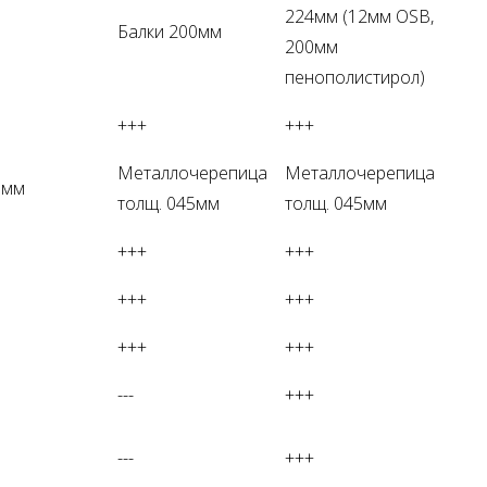
224мм (12мм OSB,
Балки 200мм
200мм
пенополистирол)
+++
+++
Металлочерепица
Металлочерепица
5мм
толщ. 045мм
толщ. 045мм
+++
+++
+++
+++
+++
+++
---
+++
---
+++