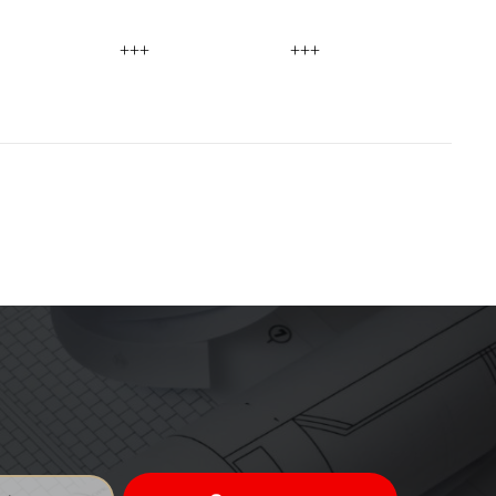
+++
+++