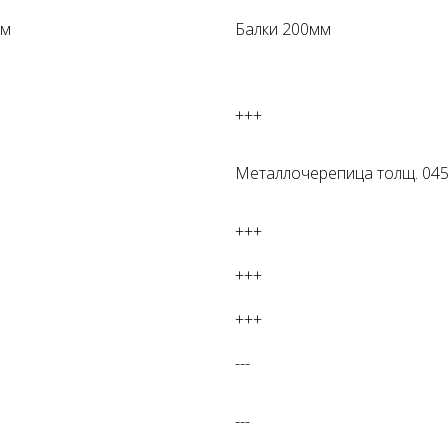
мм
Балки 200мм
+++
Металлочерепица толщ. 04
+++
+++
+++
---
---