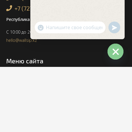
+7 (727) 971-30-71
Республика Казахстан, г. Алматы
undefin
"+chaty_settings.lang.emoji_picker+"
WhatsApp
С 10:00 до 20:00; Без выходных
Message
hello@wallsip.kz
Меню сайта
Hide
chaty
Главная
Технология строительства
Услуги WallSip
Проекты СИП домов
Портфолио проектов
Блог