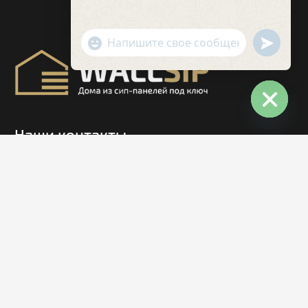
undefin
"+chaty_settings.lang.emoji_picker+"
WhatsApp
Message
Hide
Наши контакты
chaty
+7 (708) 971-30-71
+7 (727) 971-30-71
Республика Казахстан, г. Алматы
С 10:00 до 20:00; Без выходных
hello@wallsip.kz