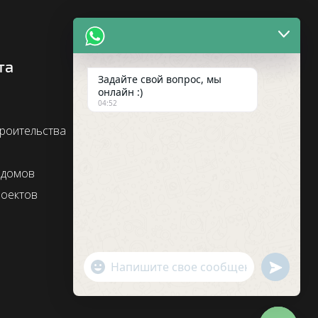
та
Соц. сети
Задайте свой вопрос, мы
онлайн :)
04:52
троительства
 домов
оектов
undefin
"+chaty_settings.lang.emoji_picker+"
WhatsApp
Message