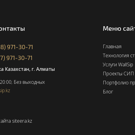
онтакты
Меню сай
08) 971-30-71
Главная
Технология с
27) 971-30-71
Услуги WallSip
а Казахстан, г. Алматы
Проекты СИП
 20:00; Без выходных
Портфолио пр
ip.kz
Блог
айта siteera.kz