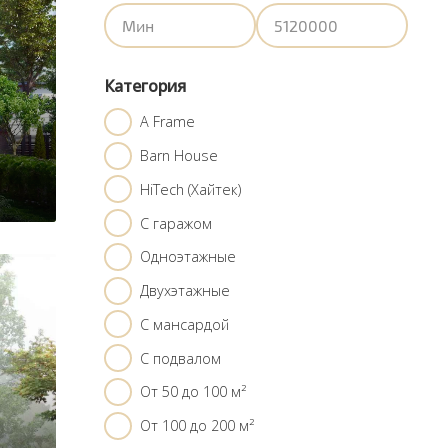
Категория
A Frame
Barn House
HiTech (Хайтек)
С гаражом
Одноэтажные
Двухэтажные
С мансардой
С подвалом
От 50 до 100 м²
От 100 до 200 м²