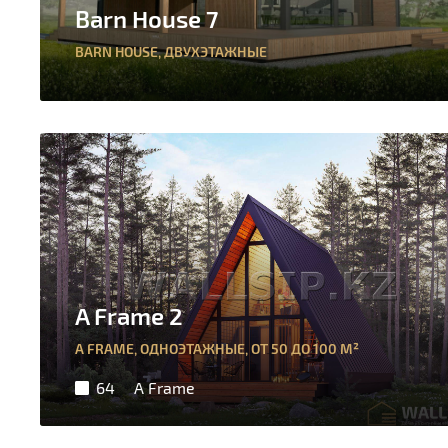
Barn House 7
BARN HOUSE
,
ДВУХЭТАЖНЫЕ
A Frame 2
A FRAME
,
ОДНОЭТАЖНЫЕ
,
ОТ 50 ДО 100 М²
64
A Frame