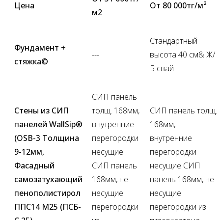
Цена
От 80 000тг/м²
м2
Стандартный
Фундамент +
---
высота 40 см& Ж/
стяжка©
Б свай
СИП панель
Стены из СИП
толщ. 168мм,
СИП панель толщ.
панелей WallSip®
внутренние
168мм,
(OSB-3 Толщина
перегородки
внутренние
9-12мм,
несущие
перегородки
Фасадный
СИП панель
несущие СИП
самозатухающий
168мм, не
панель 168мм, не
пенополистирол
несущие
несущие
ППС14 М25 (ПСБ-
перегородки
перегородки из