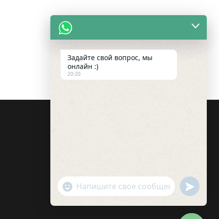
Задайте свой вопрос, мы
онлайн :)
20:20
undefin
"+chaty_settings.lang.emoji_picker+"
WhatsApp
Message