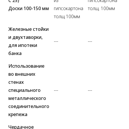
С 25)
из
гипсокартона
Доски 100-150 мм
гипсокартона
толщ. 100мм
толщ 100мм
Железные стойки
и двухтаворки,
---
---
для ипотеки
банка
Использование
во внешних
стенах
специального
---
---
металлического
соединительного
крепежа
Чердачное