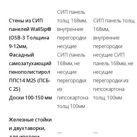
СИП панель
Стены из СИП
толщ. 168мм,
СИП панель толщ.
панелей WallSip®
внутренние
168мм,
(OSB-3 Толщина
перегородки
внутренние
9-12мм,
несущие
перегородки
Фасадный
СИП панель
несущие СИП
самозатухающий
168мм, не
панель 168мм, не
пенополистирол
несущие
несущие
ППС14 М25 (ПСБ-
перегородки
перегородки из
С 25)
из
гипсокартона
Доски 100-150 мм
гипсокартона
толщ. 100мм
толщ 100мм
Железные стойки
и двухтаворки,
---
---
для ипотеки