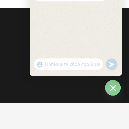
undefin
"+chaty_settings.lang.emoji_picker+"
WhatsApp
Message
Hide
chaty