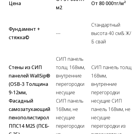
Цена
От 80 000тг/м²
м2
Стандартный
Фундамент +
---
высота 40 см& Ж/
стяжка©
Б свай
СИП панель
Стены из СИП
толщ. 168мм,
СИП панель толщ.
панелей WallSip®
внутренние
168мм,
(OSB-3 Толщина
перегородки
внутренние
9-12мм,
несущие
перегородки
Фасадный
СИП панель
несущие СИП
самозатухающий
168мм, не
панель 168мм, не
пенополистирол
несущие
несущие
ППС14 М25 (ПСБ-
перегородки
перегородки из