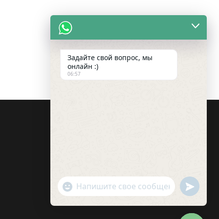
Задайте свой вопрос, мы
онлайн :)
06:57
undefin
"+chaty_settings.lang.emoji_picker+"
WhatsApp
Message