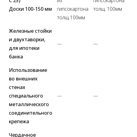
С 25)
из
гипсокартона
Доски 100-150 мм
гипсокартона
толщ. 100мм
толщ 100мм
Железные стойки
и двухтаворки,
---
---
для ипотеки
банка
Использование
во внешних
стенах
специального
---
---
металлического
соединительного
крепежа
Чердачное